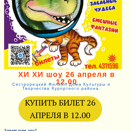
5. и ещё много чего, что придумал театр Клоун Герлз.
6. Оживить куколку и искупаться в мыльных пузырях.
Куда топать: Приморское шоссе 282
Когда: 26 апреля, ровно в 12:00.
Кого брать: Детей, родителей, соседей, тех, кто
«взрослый и серьезный» — ему полезно.
Режиссер Галина
Чернова