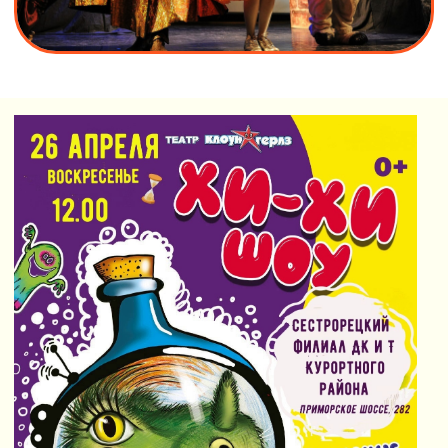
ХИ ХИ шоу 26 апреля в
12.00
Сестрорецкий Филиал Дома Культуры и
Творчества Курортного района.
КУПИТЬ БИЛЕТ 26
АПРЕЛЯ В 12.00
Зачем нам это?
1. Обняться с Гигантским Гусем.
2. Поучаствовать в подушечно-морковных боях.
3.Поймать на лету сосиски и банан.
4. Познакомиться с профессором Пончиком
(артистом Снежного шоу Славы Полунина!).